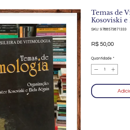
Temas de Vi
Kosoviski e
SKU: 9788573871333
Preço
R$ 50,00
Quantidade
*
Adici