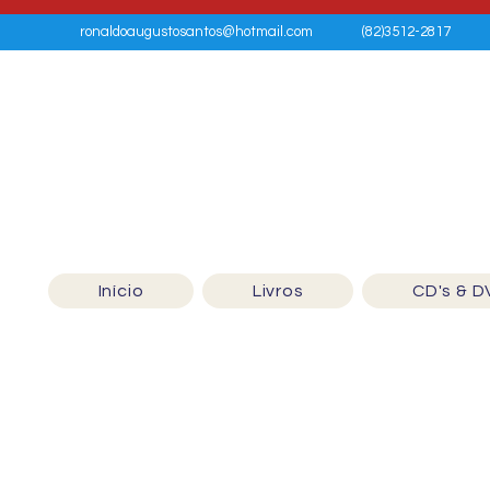
ronaldoaugustosantos@hotmail.com
(82)3512-2817
Início
Livros
CD's & D