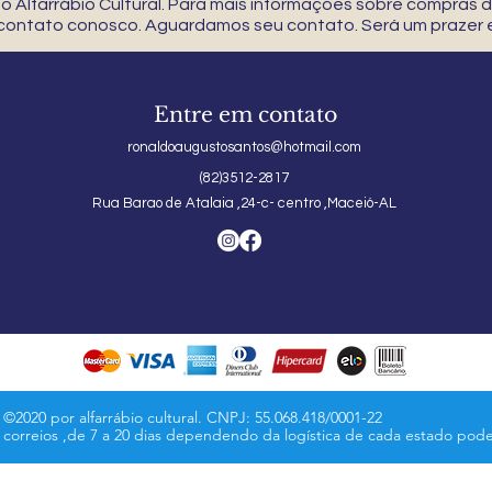
 Alfarrábio Cultural. Para mais informações sobre compras
 contato conosco. Aguardamos seu contato. Será um prazer e
Entre em contato
ronaldoaugustosantos@hotmail.com
(82)3512-2817
Rua Barao de Atalaia ,24-c- centro ,Maceió-AL
©2020 por alfarrábio cultural. CNPJ: 55.068.418/0001-22
s correios ,de 7 a 20 dias dependendo da logística de cada estado pod