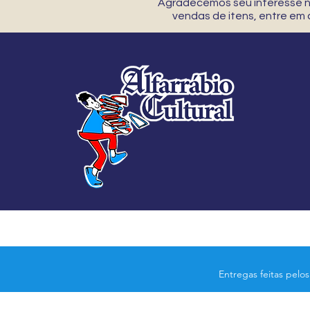
Agradecemos seu interesse no
vendas de itens, entre em
Entregas feitas pelo