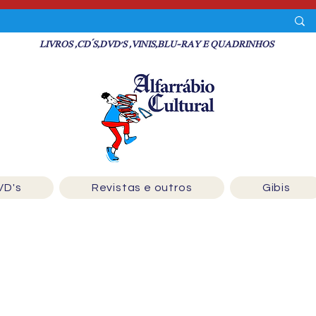
LIVROS ,CD´S,DVD'S ,VINIS,BLU-RAY E QUADRINHOS
VD's
Revistas e outros
Gibis