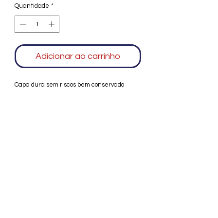
Quantidade
*
Adicionar ao carrinho
Capa dura sem riscos bem conservado
Agradecemos seu interesse no Alfarrábio
Cultural. Para mais informações sobre
compras do nosso catálogo, doação ou
vendas de itens, entre em contato
conosco. Aguardamos seu contato. Será
um prazer esclarecer as suas dúvidas.