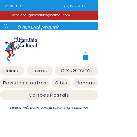
(82)3512-2817
ronaldoaugustosantos@hotmail.com
Início
Livros
CD's & DVD's
Revistas e outros
Gibis
Mangas
Cartões Postais
LIVROS ,CD´S,DVD'S ,VINIS,BLU-RAY E QUADRINHOS