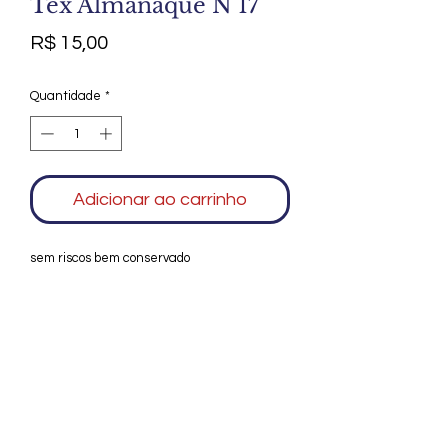
Tex Almanaque N 17
Preço
R$ 15,00
Quantidade
*
Adicionar ao carrinho
sem riscos bem conservado
Agradecemos seu interesse no Alfarrábio
Cultural. Para mais informações sobre
compras do nosso catálogo, doação ou
vendas de itens, entre em contato
conosco. Aguardamos seu contato. Será
um prazer esclarecer as suas dúvidas.