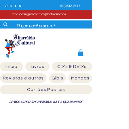
(82)3512-2817
ronaldoaugustosantos@hotmail.com
Início
Livros
CD's & DVD's
Revistas e outros
Gibis
Mangas
Cartões Postais
LIVROS ,CD´S,DVD'S ,VINIS,BLU-RAY E QUADRINHOS