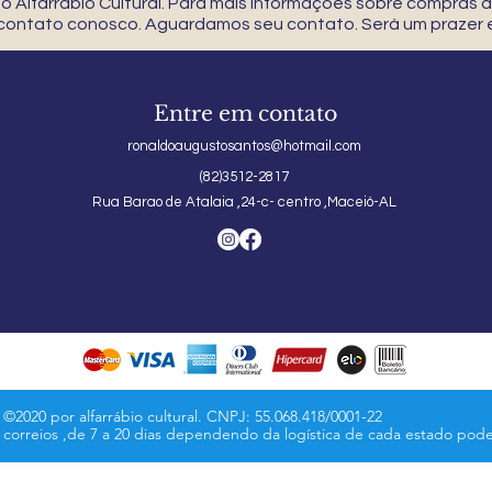
 Alfarrábio Cultural. Para mais informações sobre compras
 contato conosco. Aguardamos seu contato. Será um prazer e
Entre em contato
ronaldoaugustosantos@hotmail.com
(82)3512-2817
Rua Barao de Atalaia ,24-c- centro ,Maceió-AL
©2020 por alfarrábio cultural. CNPJ: 55.068.418/0001-22
s correios ,de 7 a 20 dias dependendo da logística de cada estado pod