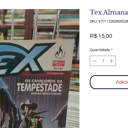
Tex Almana
SKU: 97711226260032
Preço
R$ 15,00
Quantidade
*
Adici