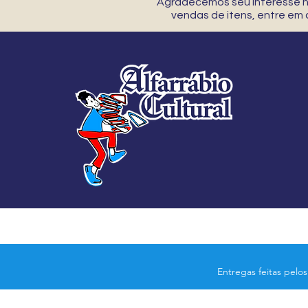
Agradecemos seu interesse no
vendas de itens, entre em
Entregas feitas pelo