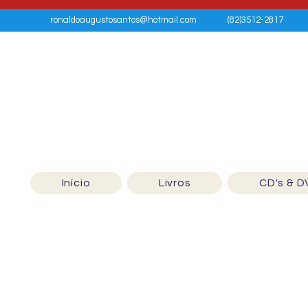
ronaldoaugustosantos@hotmail.com
(82)3512-2817
Início
Livros
CD's & D