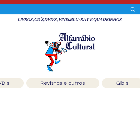
LIVROS ,CD´S,DVD'S ,VINIS,BLU-RAY E QUADRINHOS
VD's
Revistas e outros
Gibis