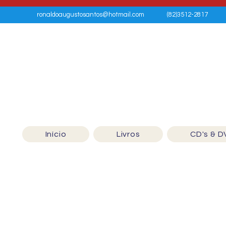
ronaldoaugustosantos@hotmail.com
(82)3512-2817
Início
Livros
CD's & D