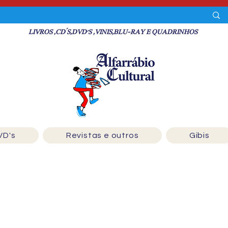
LIVROS ,CD´S,DVD'S ,VINIS,BLU-RAY E QUADRINHOS
VD's
Revistas e outros
Gibis