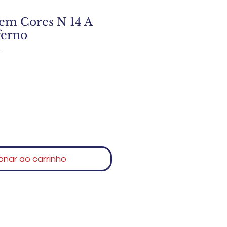
em Cores N 14 A
ferno
4
onar ao carrinho