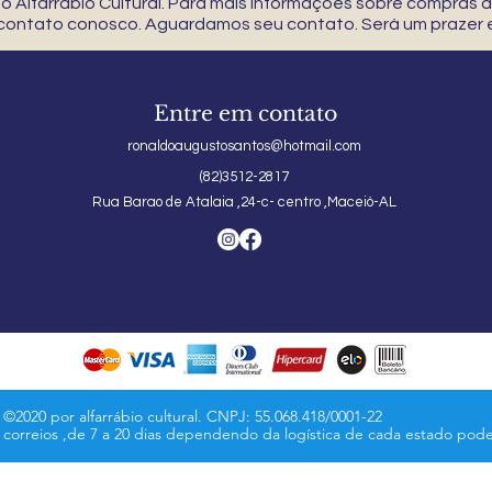
 Alfarrábio Cultural. Para mais informações sobre compras
 contato conosco. Aguardamos seu contato. Será um prazer e
Entre em contato
ronaldoaugustosantos@hotmail.com
(82)3512-2817
Rua Barao de Atalaia ,24-c- centro ,Maceió-AL
©2020 por alfarrábio cultural. CNPJ: 55.068.418/0001-22
s correios ,de 7 a 20 dias dependendo da logística de cada estado pod