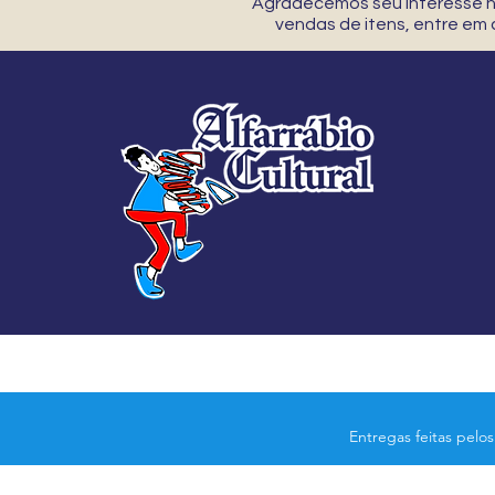
Agradecemos seu interesse no
vendas de itens, entre em
Entregas feitas pelo