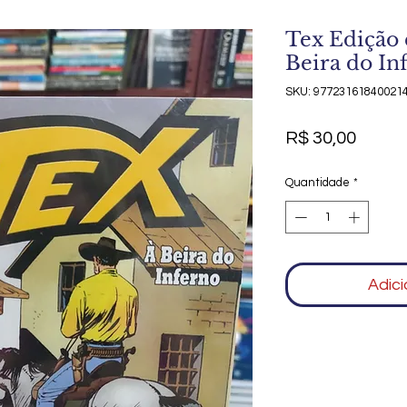
Tex Edição 
Beira do In
SKU: 97723161840021
Preço
R$ 30,00
Quantidade
*
Adici