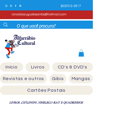
(82)3512-2817
ronaldoaugustosantos@hotmail.com
Início
Livros
CD's & DVD's
Revistas e outros
Gibis
Mangas
Cartões Postais
LIVROS ,CD´S,DVD'S ,VINIS,BLU-RAY E QUADRINHOS