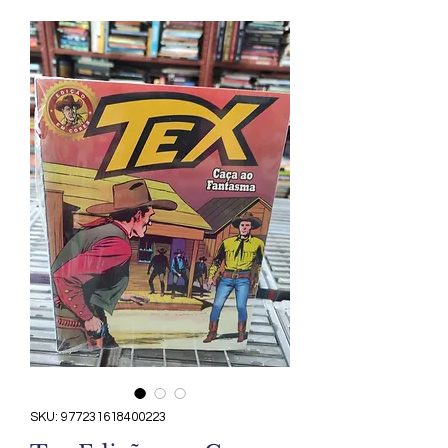
SKU: 977231618400223