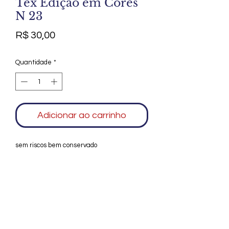
Tex Edição em Cores
N 23
Preço
R$ 30,00
Quantidade
*
Adicionar ao carrinho
sem riscos bem conservado
Agradecemos seu interesse no Alfarrábio
Cultural. Para mais informações sobre
compras do nosso catálogo, doação ou
vendas de itens, entre em contato
conosco. Aguardamos seu contato. Será