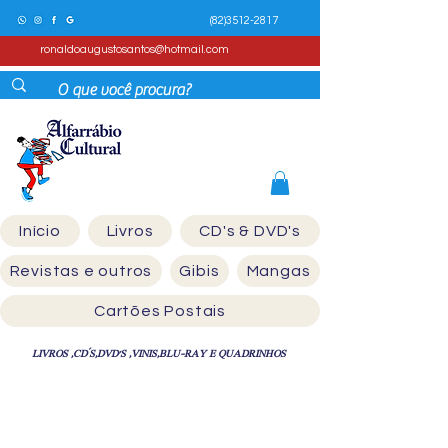
(82)3512-2817
ronaldoaugustosantos@hotmail.com
Início
Livros
CD's & DVD's
Revistas e outros
Gibis
Mangas
Cartões Postais
LIVROS ,CD´S,DVD'S ,VINIS,BLU-RAY E QUADRINHOS