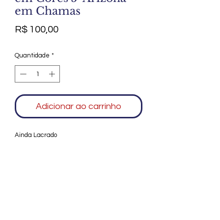
em Chamas
Preço
R$ 100,00
Quantidade
*
Adicionar ao carrinho
Ainda Lacrado
Agradecemos seu interesse no Alfarrábio
Cultural. Para mais informações sobre
compras do nosso catálogo, doação ou
vendas de itens, entre em contato
conosco. Aguardamos seu contato. Será
um prazer esclarecer as suas dúvidas.