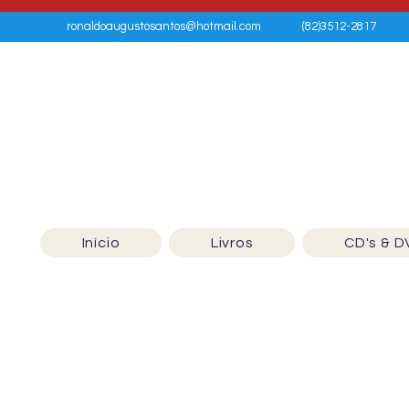
ronaldoaugustosantos@hotmail.com
(82)3512-2817
Início
Livros
CD's & D