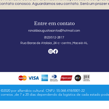
 contato conosco. Aguardamos seu contato. Será um prazer e
Entre em contato
ronaldoaugustosantos@hotmail.com
(82)3512-2817
Rua Barao de Atalaia ,24-c- centro ,Maceió-AL
©2020 por alfarrábio cultural. CNPJ: 55.068.418/0001-22
s correios ,de 7 a 20 dias dependendo da logística de cada estado pod