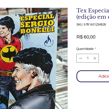
Tex Especia
(edição em 
SKU: 9781401234829
Preço
R$ 60,00
Quantidade
*
Adici