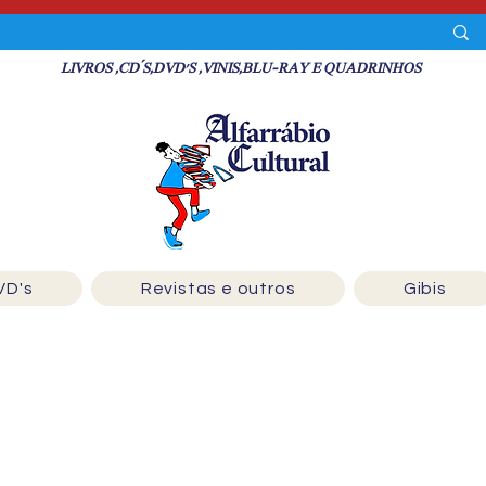
LIVROS ,CD´S,DVD'S ,VINIS,BLU-RAY E QUADRINHOS
VD's
Revistas e outros
Gibis