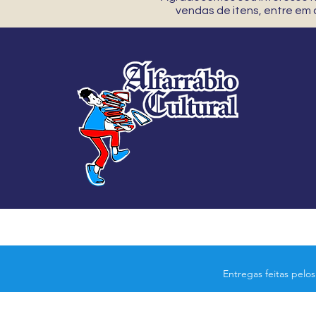
vendas de itens, entre em
Entregas feitas pelo