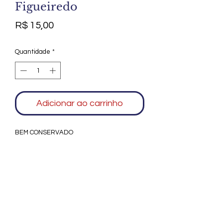
Figueiredo
Preço
R$ 15,00
Quantidade
*
Adicionar ao carrinho
BEM CONSERVADO
Agradecemos seu interesse no Alfarrábio
Cultural. Para mais informações sobre
compras do nosso catálogo, doação ou
vendas de itens, entre em contato
conosco. Aguardamos seu contato. Será
um prazer esclarecer as suas dúvidas.