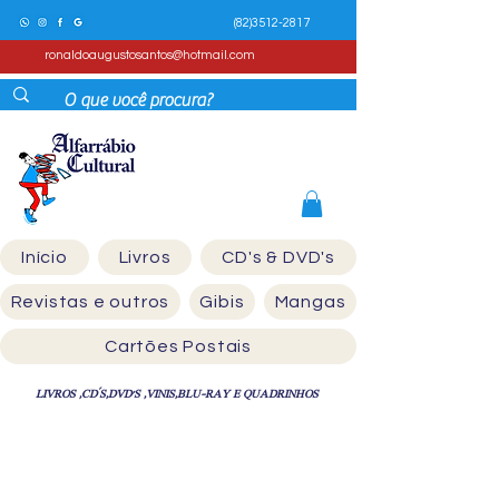
(82)3512-2817
ronaldoaugustosantos@hotmail.com
Início
Livros
CD's & DVD's
Revistas e outros
Gibis
Mangas
Cartões Postais
LIVROS ,CD´S,DVD'S ,VINIS,BLU-RAY E QUADRINHOS