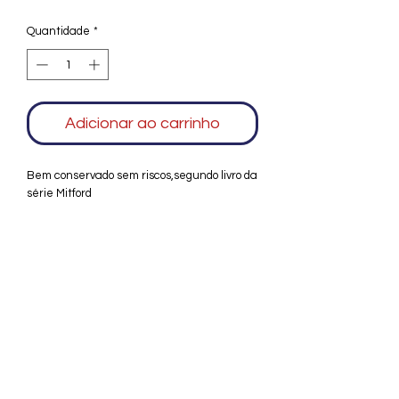
Quantidade
*
Adicionar ao carrinho
Bem conservado sem riscos,segundo livro da
série Mitford
Agradecemos seu interesse no Alfarrábio
Cultural. Para mais informações sobre
compras do nosso catálogo, doação ou
vendas de itens, entre em contato
conosco. Aguardamos seu contato. Será
um prazer esclarecer as suas dúvidas.