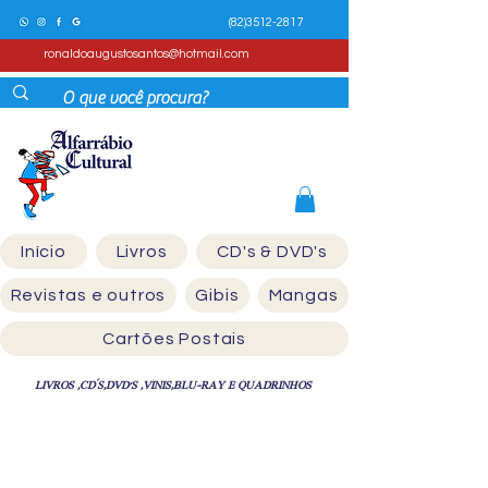
(82)3512-2817
ronaldoaugustosantos@hotmail.com
Início
Livros
CD's & DVD's
Revistas e outros
Gibis
Mangas
Cartões Postais
LIVROS ,CD´S,DVD'S ,VINIS,BLU-RAY E QUADRINHOS