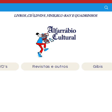
LIVROS ,CD´S,DVD'S ,VINIS,BLU-RAY E QUADRINHOS
VD's
Revistas e outros
Gibis