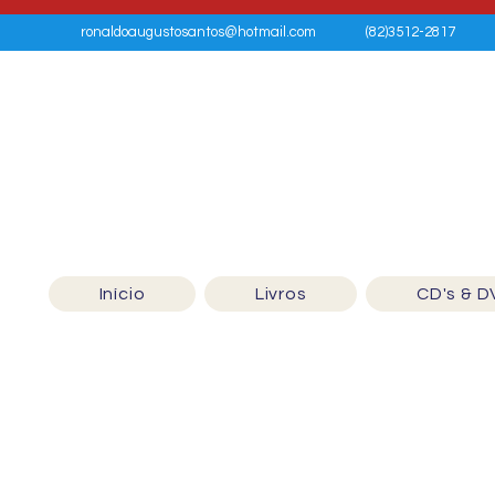
ronaldoaugustosantos@hotmail.com
(82)3512-2817
Início
Livros
CD's & D