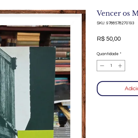
Vencer os 
SKU: 9788578270193
Preço
R$ 50,00
Quantidade
*
Adici