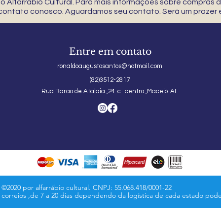
 Alfarrábio Cultural. Para mais informações sobre compras
 contato conosco. Aguardamos seu contato. Será um prazer e
Entre em contato
ronaldoaugustosantos@hotmail.com
(82)3512-2817
Rua Barao de Atalaia ,24-c- centro ,Maceió-AL
©2020 por alfarrábio cultural. CNPJ: 55.068.418/0001-22
s correios ,de 7 a 20 dias dependendo da logística de cada estado pod