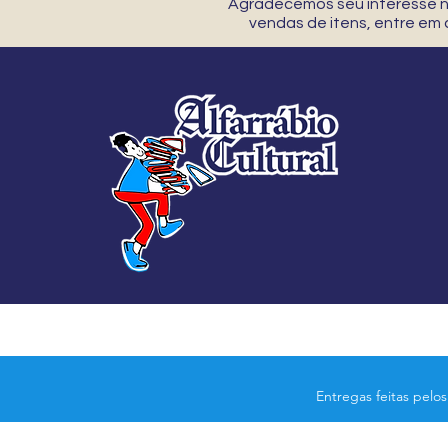
Agradecemos seu interesse no
vendas de itens, entre em
Entregas feitas pelo