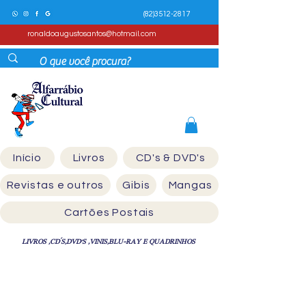
(82)3512-2817
ronaldoaugustosantos@hotmail.com
Início
Livros
CD's & DVD's
Revistas e outros
Gibis
Mangas
Cartões Postais
LIVROS ,CD´S,DVD'S ,VINIS,BLU-RAY E QUADRINHOS