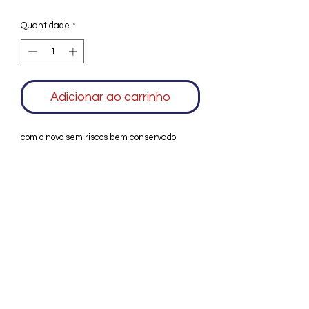
Quantidade
*
Adicionar ao carrinho
com o novo sem riscos bem conservado
Agradecemos seu interesse no Alfarrábio
Cultural. Para mais informações sobre
compras do nosso catálogo, doação ou
vendas de itens, entre em contato
conosco. Aguardamos seu contato. Será
um prazer esclarecer as suas dúvidas.