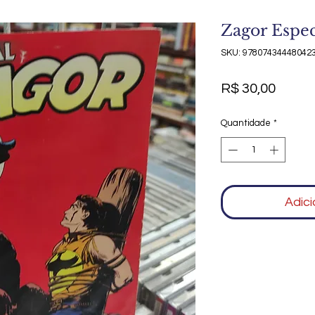
Zagor Espec
SKU: 97807434448042
Preço
R$ 30,00
Quantidade
*
Adici