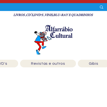
LIVROS ,CD´S,DVD'S ,VINIS,BLU-RAY E QUADRINHOS
VD's
Revistas e outros
Gibis