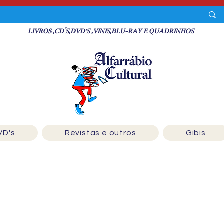
LIVROS ,CD´S,DVD'S ,VINIS,BLU-RAY E QUADRINHOS
VD's
Revistas e outros
Gibis