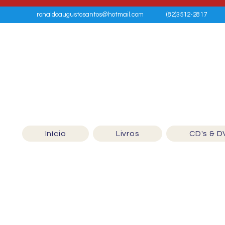
ronaldoaugustosantos@hotmail.com
(82)3512-2817
Início
Livros
CD's & D