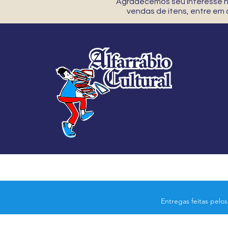
Agradecemos seu interesse no
vendas de itens, entre em
Entregas feitas pelo