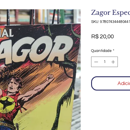
Zagor Espec
SKU: 97807434448044
Preço
R$ 20,00
Quantidade
*
Adici