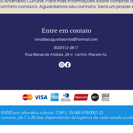
 Alfarrábio Cultural. Para mais informações sobre compras
 contato conosco. Aguardamos seu contato. Será um prazer e
Entre em contato
ronaldoaugustosantos@hotmail.com
(82)3512-2817
Rua Barao de Atalaia ,24-c- centro ,Maceió-AL
©2020 por alfarrábio cultural. CNPJ: 55.068.418/0001-22
s correios ,de 7 a 20 dias dependendo da logística de cada estado pod