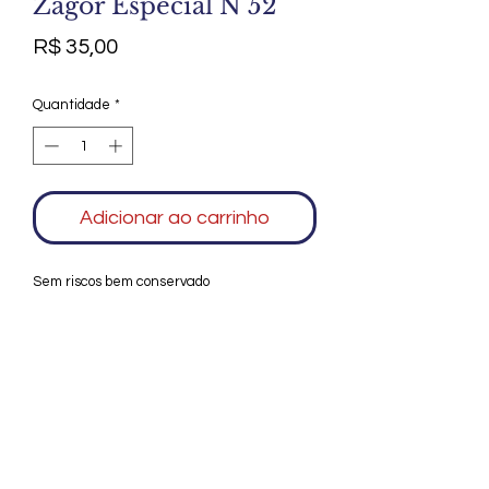
Zagor Especial N 52
Preço
R$ 35,00
Quantidade
*
Adicionar ao carrinho
Sem riscos bem conservado
Agradecemos seu interesse no Alfarrábio
Cultural. Para mais informações sobre
compras do nosso catálogo, doação ou
vendas de itens, entre em contato
conosco. Aguardamos seu contato. Será
um prazer esclarecer as suas dúvidas.