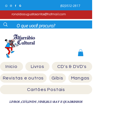
(82)3512-2817
ronaldoaugustosantos@hotmail.com
Início
Livros
CD's & DVD's
Revistas e outros
Gibis
Mangas
Cartões Postais
LIVROS ,CD´S,DVD'S ,VINIS,BLU-RAY E QUADRINHOS