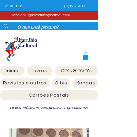
(82)3512-2817
ronaldoaugustosantos@hotmail.com
Início
Livros
CD's & DVD's
Revistas e outros
Gibis
Mangas
Cartões Postais
LIVROS ,CD´S,DVD'S ,VINIS,BLU-RAY E QUADRINHOS