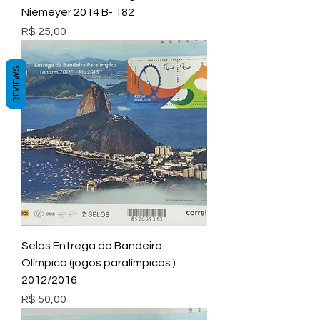
Niemeyer 2014 B- 182
Preço
R$ 25,00
REVIEWS
Selos Entrega da Bandeira
Olímpica (jogos paralímpicos )
2012/2016
Preço
R$ 50,00